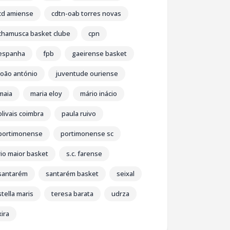
cd amiense
cdtn-oab torres novas
chamusca basket clube
cpn
espanha
fpb
gaeirense basket
joão antónio
juventude ouriense
maia
maria eloy
mário inácio
olivais coimbra
paula ruivo
portimonense
portimonense sc
rio maior basket
s.c. farense
santarém
santarém basket
seixal
stella maris
teresa barata
udrza
xira