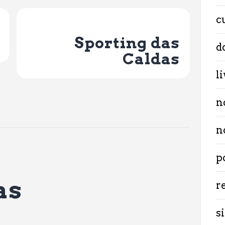
c
Next Post
Sporting das
d
Caldas
l
n
n
p
as
r
si