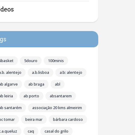
ídeos
gs
5basket
5douro
100minis
a.b. alentejo
a.b.lisboa
a:b: alentejo
ab algarve
ab braga
abl
ab leiria
ab porto
absantarem
ab santarém
associação 20 kms almeirim
bc tomar
beira mar
bárbara cardoso
c.a.queluz
caq
casal do grilo