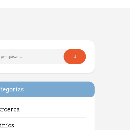
tegorias
crcerca
linics