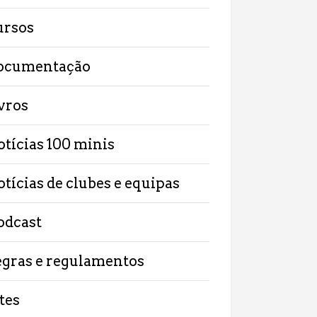
ursos
ocumentação
ivros
otícias 100 minis
otícias de clubes e equipas
odcast
egras e regulamentos
tes