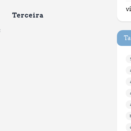
v
Terceira
2
Ta