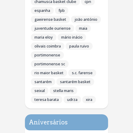
chamusca basket clube
cpn
espanha
fpb
gaeirense basket
joão antónio
juventude ouriense
maia
maria eloy
mário inácio
olivais coimbra
paula ruivo
portimonense
portimonense sc
rio maior basket
s.c. farense
santarém
santarém basket
seixal
stella maris
teresa barata
udrza
xira
Aniversários