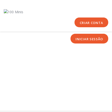
Início
Sobre Nós
Equipas
CRIAR CONTA
Eventos
INICIAR SESSÃO
Notícias
Área Técnica
Tutoriais
Contactos