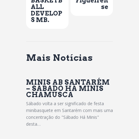
BASKETB
Figueiren
ALL
se
DEVELOP
S MB.
Mais Notícias
MINIS AB SANTARÉM
– SÁBADO HÁ MINIS
CHAMUSCA
Sábado volta a ser significado de festa
minibasquete em Santarém com mais uma
concentração do "Sábado Há Minis"
desta…