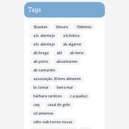
Tags
5basket
5douro
100minis
a.b. alentejo
a.b.lisboa
a:b: alentejo
ab algarve
ab braga
abl
ab leiria
ab porto
absantarem
ab santarém
associação 20 kms almeirim
bc tomar
beira mar
bárbara cardoso
c.a.queluz
caq
casal do grilo
cd amiense
cdtn-oab torres novas