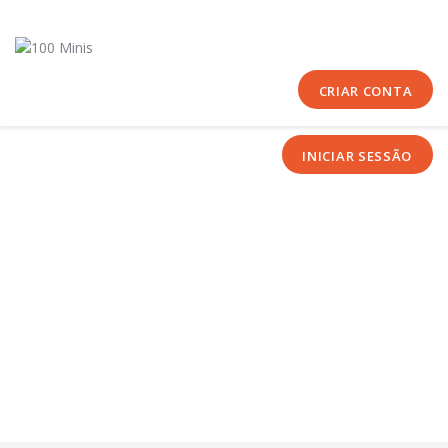
Início
Sobre Nós
Equipas
CRIAR CONTA
Eventos
INICIAR SESSÃO
Notícias
Área Técnica
Tutoriais
Contactos