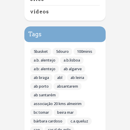
vídeos
Tags
5basket
5douro
100minis
a.b. alentejo
a.b.lisboa
a:b: alentejo
ab algarve
ab braga
abl
ab leiria
ab porto
absantarem
ab santarém
associação 20 kms almeirim
bc tomar
beira mar
bárbara cardoso
c.a.queluz
caq
casal do grilo