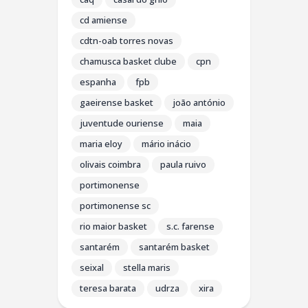
cd amiense
cdtn-oab torres novas
chamusca basket clube
cpn
espanha
fpb
gaeirense basket
joão antónio
juventude ouriense
maia
maria eloy
mário inácio
olivais coimbra
paula ruivo
portimonense
portimonense sc
rio maior basket
s.c. farense
santarém
santarém basket
seixal
stella maris
teresa barata
udrza
xira