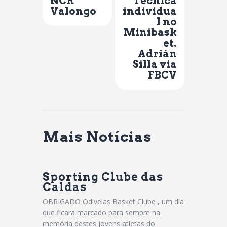
NCR
Técnica
Valongo
individua
l no
Minibask
et.
Adrián
Silla via
FBCV
Mais Notícias
Sporting Clube das
Caldas
OBRIGADO Odivelas Basket Clube , um dia
que ficara marcado para sempre na
memória destes jovens atletas do