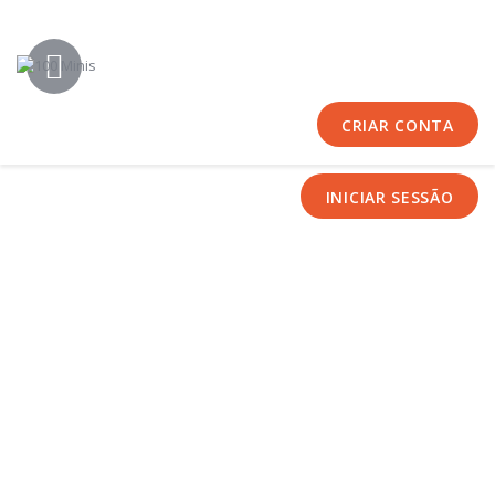
Início
Sobre Nós
Equipas
CRIAR CONTA
Eventos
Notícias
INICIAR SESSÃO
Área Técnica
Tutoriais
Contactos