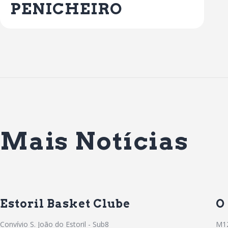
PENICHEIRO
Mais Notícias
Estoril Basket Clube
O
Convívio S. João do Estoril - Sub8
M12