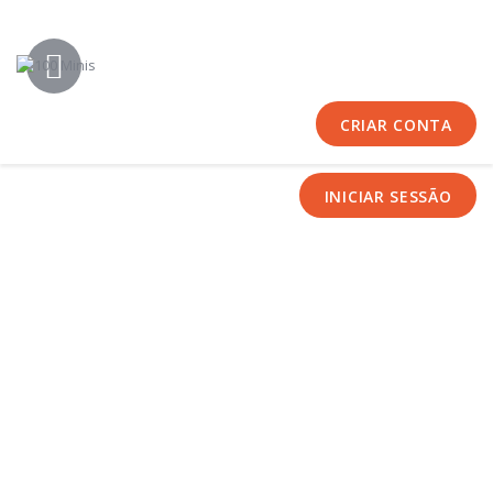
Início
Sobre Nós
Equipas
CRIAR CONTA
Eventos
Notícias
INICIAR SESSÃO
Área Técnica
Tutoriais
Contactos