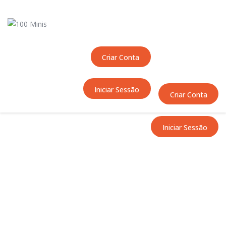
Início
Sobre Nós
Equipas
Criar Conta
Eventos
Notícias
Iniciar Sessão
Área Técnica
Criar Conta
Tutoriais
Contactos
Iniciar Sessão