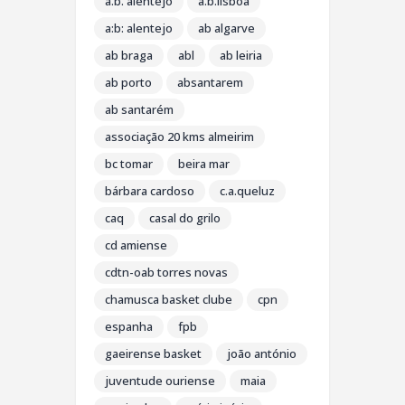
a.b. alentejo
a.b.lisboa
a:b: alentejo
ab algarve
ab braga
abl
ab leiria
ab porto
absantarem
ab santarém
associação 20 kms almeirim
bc tomar
beira mar
bárbara cardoso
c.a.queluz
caq
casal do grilo
cd amiense
cdtn-oab torres novas
chamusca basket clube
cpn
espanha
fpb
gaeirense basket
joão antónio
juventude ouriense
maia