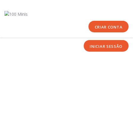
Início
Sobre Nós
Equipas
CRIAR CONTA
Eventos
INICIAR SESSÃO
Notícias
Área Técnica
Tutoriais
Contactos