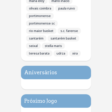
maria eloy
mário inácio
olivais coimbra
paula ruivo
portimonense
portimonense sc
rio maior basket
s.c. farense
santarém
santarém basket
seixal
stella maris
teresa barata
udrza
xira
Aniversários
Próximo Jogo