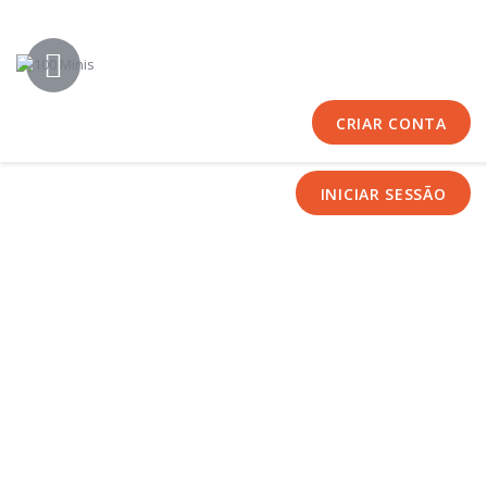
Início
Sobre Nós
Equipas
CRIAR CONTA
Eventos
Notícias
INICIAR SESSÃO
Área Técnica
Tutoriais
Contactos