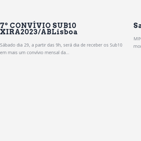
7º CONVÍVIO SUB10
S
XIRA2023/ABLisboa
MIN
Sábado dia 29, a partir das 9h, será dia de receber os Sub10
mom
em mais um convívio mensal da…