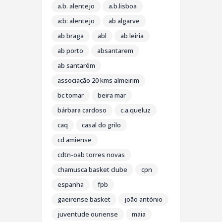
a.b. alentejo
a.b.lisboa
a:b: alentejo
ab algarve
ab braga
abl
ab leiria
ab porto
absantarem
ab santarém
associação 20 kms almeirim
bc tomar
beira mar
bárbara cardoso
c.a.queluz
caq
casal do grilo
cd amiense
cdtn-oab torres novas
chamusca basket clube
cpn
espanha
fpb
gaeirense basket
joão antónio
juventude ouriense
maia