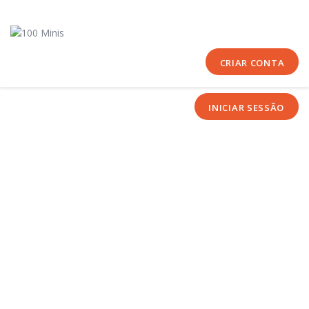
Início
Sobre Nós
Equipas
CRIAR CONTA
Eventos
INICIAR SESSÃO
Notícias
Área Técnica
Tutoriais
Contactos