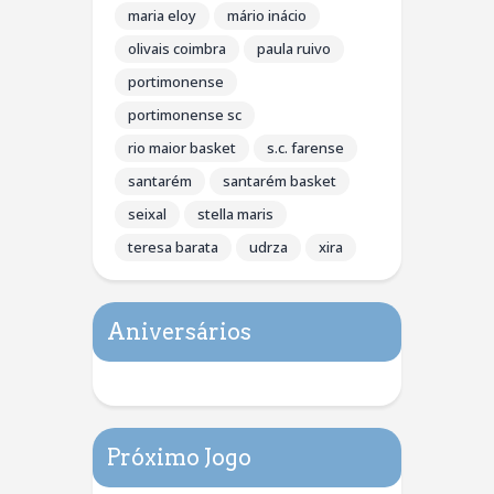
maria eloy
mário inácio
olivais coimbra
paula ruivo
portimonense
portimonense sc
rio maior basket
s.c. farense
santarém
santarém basket
seixal
stella maris
teresa barata
udrza
xira
Aniversários
Próximo Jogo