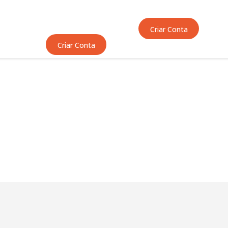
Início
Sobre Nós
Criar Conta
Equipas
Criar Conta
Eventos
Notícias
Área Técnica
Tutoriais
Contactos