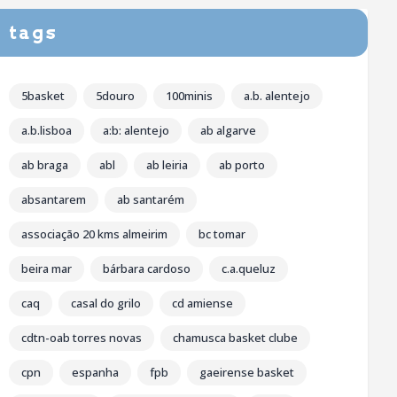
tags
5basket
5douro
100minis
a.b. alentejo
a.b.lisboa
a:b: alentejo
ab algarve
ab braga
abl
ab leiria
ab porto
absantarem
ab santarém
associação 20 kms almeirim
bc tomar
beira mar
bárbara cardoso
c.a.queluz
caq
casal do grilo
cd amiense
cdtn-oab torres novas
chamusca basket clube
cpn
espanha
fpb
gaeirense basket