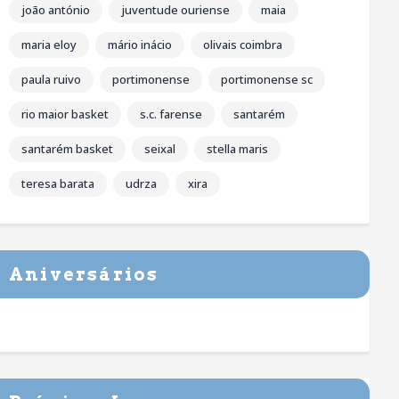
joão antónio
juventude ouriense
maia
maria eloy
mário inácio
olivais coimbra
paula ruivo
portimonense
portimonense sc
rio maior basket
s.c. farense
santarém
santarém basket
seixal
stella maris
teresa barata
udrza
xira
Aniversários